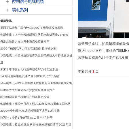
控制信号电线电缆
弱电系列
最新资讯
墨西哥私营部门联合计划920亿美元能源投资项目
华新电缆：上半年希腊新增并网风电装机容量287MW
丹麦北海最大海上风电场启动招标程序
监管组织承认，拍卖进程将触及分配698
2020年德国电网大电池容量预计将增长14%
依据Indotel文档，将供给700MH
华新电缆：小型核反应堆将为世界带来巨大可持续发展机
频谱拍卖成果估计于本年8月发布
遇
未来十年印度石化行业将创造10万个就业机会
本文共分
1
页
1-9月阿曼标准级汽油产量下降34%只705万桶
华新电缆：2021年美国德克萨斯州有望新增9吉瓦太阳能
印度最大太阳能公园在拉贾斯坦邦建成投产
阿拉伯国家首个核电站在阿布扎比投运
华新电缆：摩根士丹利：到2033年煤电将退出美国电网
2020年全球岸电市场规模预测下调至11亿美元
路透社：沙特8月份石油出口量与7月持平
华新电缆：拉克沙群岛-科奇海底光缆项目将于2023年建