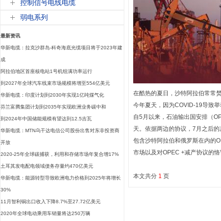
控制信号电线电缆
弱电系列
最新资讯
华新电缆：拉克沙群岛-科奇海底光缆项目将于2023年建
成
阿拉伯地区首座核电站1号机组满功率运行
到2027年全球汽车线束市场规模将增至554亿美元
在酷热的夏日，沙特阿拉伯常常焚
华新电缆：印度计划到2030年实现1亿吨煤气化
今年夏天，因为COVID-19
芬兰富腾集团计划到2035年实现欧洲业务碳中和
自5月以来，石油输出国安排（OP
到2024年中国储能规模有望达到12.5吉瓦
天。依据两边的协议，7月之后的减
华新电缆：MTN乌干达电信公司股份出售对东非投资商
包含沙特阿拉伯和俄罗斯在内的O
开放
市场以及对OPEC +减产协议的
2020-25年全球碳捕获，利用和存储市场年复合增17%
土耳其发电配电领域债务存量约470亿美元
本文共分
1
页
华新电缆：能源转型导致欧洲电力价格到2025年将增长
30%
11月智利铜出口收入下降8.7%至27.72亿美元
2020年全球电动乘用车销量将达250万辆