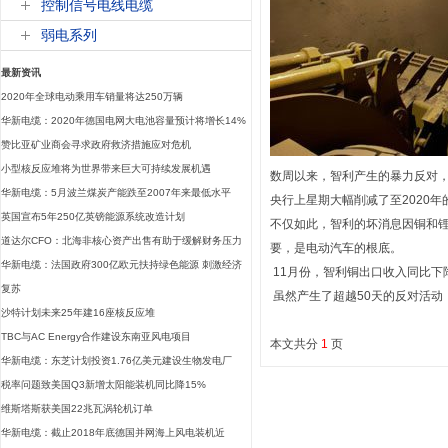
控制信号电线电缆
弱电系列
最新资讯
2020年全球电动乘用车销量将达250万辆
华新电缆：2020年德国电网大电池容量预计将增长14%
赞比亚矿业商会寻求政府救济措施应对危机
小型核反应堆将为世界带来巨大可持续发展机遇
数周以来，智利产生的暴力反对，
华新电缆：5月波兰煤炭产能跌至2007年来最低水平
央行上星期大幅削减了至2020
英国宣布5年250亿英镑能源系统改造计划
不仅如此，智利的坏消息因铜和
道达尔CFO：北海非核心资产出售有助于缓解财务压力
要，是电动汽车的根底。
华新电缆：法国政府300亿欧元扶持绿色能源 刺激经济
11月份，智利铜出口收入同比下降8
复苏
虽然产生了超越50天的反对活动，
沙特计划未来25年建16座核反应堆
TBC与AC Energy合作建设东南亚风电项目
本文共分
1
页
华新电缆：东芝计划投资1.76亿美元建设生物发电厂
税率问题致美国Q3新增太阳能装机同比降15%
维斯塔斯获美国22兆瓦涡轮机订单
华新电缆：截止2018年底德国并网海上风电装机近