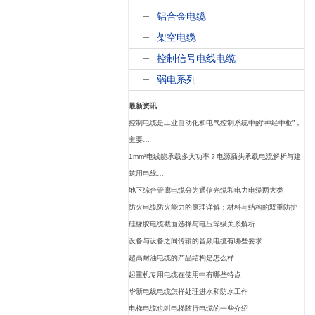
铝合金电缆
架空电缆
控制信号电线电缆
弱电系列
最新资讯
控制电缆是工业自动化和电气控制系统中的“神经中枢”，
主要…
1mm²电线能承载多大功率？电源插头承载电流解析与建
筑用电线…
地下综合管廊电缆分为通信光缆和电力电缆两大类
防火电缆防火能力的原理详解：材料与结构的双重防护
硅橡胶电缆截面选择与电压等级关系解析
设备与设备之间传输的音频电缆有哪些要求
超高耐油电缆的产品结构是怎么样
起重机专用电缆在使用中有哪些特点
华新电线电缆怎样处理进水和防水工作
电梯电缆也叫电梯随行电缆的一些介绍