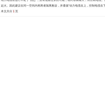
动力电缆在运行中处于“热态”，且有短路击穿的可能，相对容易着火；而控制电缆、
起火。因此建议在同一空间内将两者隔离敷设，并遵循“动力电缆在上，控制电缆在下
本文共分
1
页