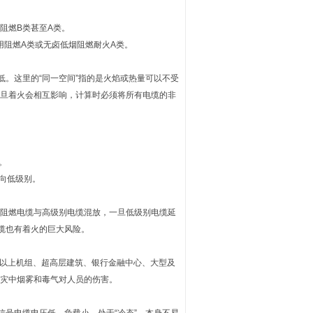
阻燃B类甚至A类。
用阻燃A类或无卤低烟阻燃耐火A类。
低。这里的“同一空间”指的是火焰或热量可以不受
旦着火会相互影响，计算时必须将所有电缆的非
。
向低级别。
阻燃电缆与高级别电缆混放，一旦低级别电缆延
缆也有着火的巨大风险。
W以上机组、超高层建筑、银行金融中心、大型及
灾中烟雾和毒气对人员的伤害。