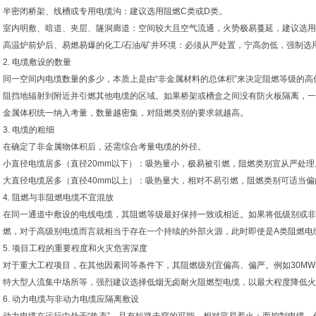
半密闭桥架、线槽或专用电缆沟：建议选用阻燃C类或D类。
室内明敷、暗道、夹层、隧洞廊道：空间较大且空气流通，火势极易蔓延，建议选用
高温炉前炉后、易燃易爆的化工/石油/矿井环境：必须从严处置，宁高勿低，强制选
2. 电缆敷设的数量
同一空间内电缆数量的多少，本质上是由“非金属材料的总体积”来决定阻燃等级的高
阻挡地辐射到附近并引燃其他电缆的区域。如果桥架或槽盒之间没有防火板隔离，一
金属体积统一纳入考量，数量越密集，对阻燃类别的要求就越高。
3. 电缆的粗细
在确定了非金属物体积后，还需综合考量电缆的外径。
小直径电缆居多（直径20mm以下）：吸热量小，极易被引燃，阻燃类别宜从严处理
大直径电缆居多（直径40mm以上）：吸热量大，相对不易引燃，阻燃类别可适当偏
4. 阻燃与非阻燃电缆不宜混放
在同一通道中敷设的电线电缆，其阻燃等级最好保持一致或相近。如果将低级别或非
燃，对于高级别电缆而言就相当于存在一个持续的外部火源，此时即使是A类阻燃电
5. 项目工程的重要程度和火灾危害深度
对于重大工程项目，在其他因素同等条件下，其阻燃级别宜偏高、偏严。例如30M
特大型人流集中场所等，强烈建议选择低烟无卤耐火阻燃型电缆，以最大程度降低火
6. 动力电缆与非动力电缆应隔离敷设