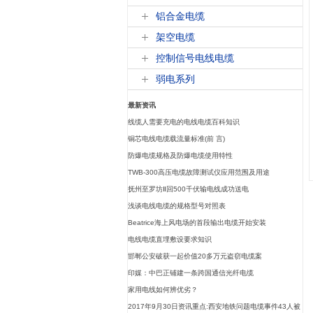
铝合金电缆
架空电缆
控制信号电线电缆
弱电系列
最新资讯
线缆人需要充电的电线电缆百科知识
铜芯电线电缆载流量标准(前 言)
防爆电缆规格及防爆电缆使用特性
TWB-300高压电缆故障测试仪应用范围及用途
抚州至罗坊Ⅱ回500千伏输电线成功送电
浅谈电线电缆的规格型号对照表
Beatrice海上风电场的首段输出电缆开始安装
电线电缆直埋敷设要求知识
邯郸公安破获一起价值20多万元盗窃电缆案
印媒：中巴正铺建一条跨国通信光纤电缆
家用电线如何辨优劣？
2017年9月30日资讯重点:西安地铁问题电缆事件43人被